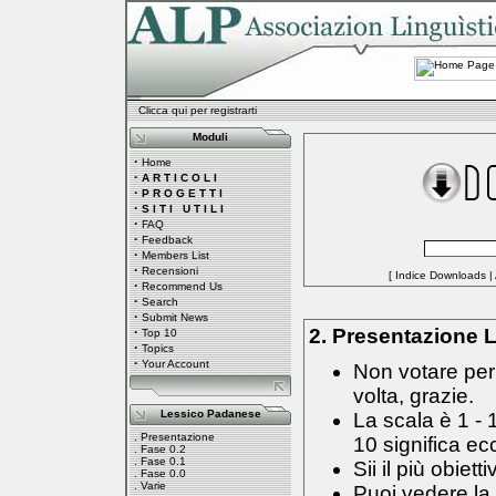
Clicca qui per registrarti
Moduli
·
Home
·
A R T I C O L I
·
P R O G E T T I
·
S I T I U T I L I
·
FAQ
·
Feedback
·
Members List
·
Recensioni
[
Indice Downloads
|
·
Recommend Us
·
Search
·
Submit News
·
2. Presentazione L
Top 10
·
Topics
·
Your Account
Non votare per 
volta, grazie.
Lessico Padanese
La scala è 1 - 
.
Presentazione
10 significa ec
.
Fase 0.2
.
Fase 0.1
Sii il più obiett
.
Fase 0.0
.
Varie
Puoi vedere la 