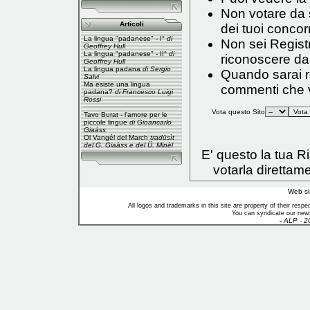
Non votare da s
Articoli
dei tuoi concorr
La lingua "padanese" - I°
di
Non sei Registr
Geoffrey Hull
La lingua "padanese" - II°
di
riconoscere da
Geoffrey Hull
La lingua padana
di Sergio
Quando sarai reg
Salvi
Ma esiste una lingua
commenti che vo
padana?
di Francesco Luigi
Rossi
Vota questo Sito
Tavo Burat - l'amore per le
piccole lingue
di Gioancarlo
Giaàss
Ol Vangél del March
tradüsìt
del G. Giaàss e del Ü. Minèl
E' questo la tua 
votarla direttam
Web si
All logos and trademarks in this site are property of their res
You can syndicate our news
-
ALP - 2