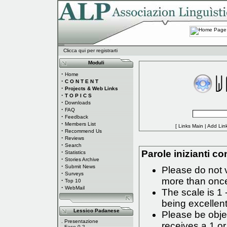
Clicca qui per registrarti
Moduli
·
Home
·
C O N T E N T
·
Projects & Web Links
·
T O P I C S
·
Downloads
·
FAQ
·
Feedback
·
Members List
[
Links Main
|
Add Lin
·
Recommend Us
·
Reviews
·
Search
·
Parole inizianti con
Statistics
·
Stories Archive
·
Submit News
Please do not 
·
Surveys
more than onc
·
Top 10
·
WebMail
The scale is 1 
being excellent
Lessico Padanese
Please be objec
.
Presentazione
receives a 1 or
.
Fase 0.2