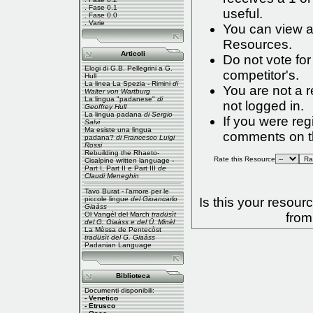
.
Fase 0.1
useful.
.
Fase 0.0
.
Varie
You can view a 
Resources
.
Articoli
Do not vote fo
Elogi di G.B. Pellegrini a G.
competitor's.
Hull
La linea La Spezia - Rimini
di
You are not a 
Walter von Wartburg
La lingua "padanese"
di
not logged in.
Geoffrey Hull
La lingua padana
di Sergio
If you were re
Salvi
Ma esiste una lingua
comments on th
padana?
di Francesco Luigi
Rossi
Rebuilding the Rhaeto-
Rate this Resource
Cisalpine written language -
Part I
,
Part II
e
Part III
de
Claudi Meneghin
Tavo Burat - l'amore per le
piccole lingue
del Gioancarlo
Is this your resou
Giaàss
Ol Vangél del March
tradüsìt
from
del G. Giaàss e del Ü. Minèl
La Mèssa de Pentecòst
tradüsìt del G. Giaàss
Padanian Language
Biblioteca
Documenti disponibili:
- Venetico
- Etrusco