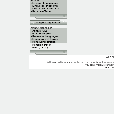
- Osco
- Lexicon Leponticum
- Lingue del Piemonte
- Doc. 4745 - Cons. Eur.
- Padanés-Tetun.
Mappe Linguistiche
Mappe disponibili:
- Atlante A.I.S.
- G. B. Pellegrini
- Romance Languages
- Languages of Europe
- Rom. Lang. (struct.)
- Romania Minor
- Ginu (A.L.P.)
Web si
All logos and trademarks in this site are property of their res
You can syndicate our news
-
ALP - 2