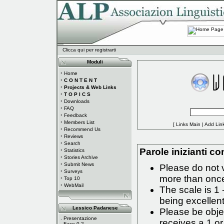
Clicca qui per registrarti
Moduli
·
Home
·
C O N T E N T
·
Projects & Web Links
·
T O P I C S
·
Downloads
·
FAQ
·
Feedback
·
Members List
[
Links Main
|
Add Lin
·
Recommend Us
·
Reviews
·
Search
·
Parole inizianti con
Statistics
·
Stories Archive
·
Submit News
Please do not 
·
Surveys
more than onc
·
Top 10
·
WebMail
The scale is 1 
being excellent
Lessico Padanese
Please be objec
.
Presentazione
receives a 1 or
.
Fase 0.2