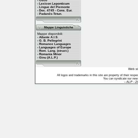
- Osco
- Lexicon Leponticum
- Lingue del Piemonte
- Doc. 4745 - Cons. Eur.
- Padanés-Tetun.
Mappe Linguistiche
Mappe disponibili:
- Atlante A.I.S.
- G. B. Pellegrini
- Romance Languages
- Languages of Europe
- Rom. Lang. (struct.)
- Romania Minor
- Ginu (A.L.P.)
Web si
All logos and trademarks in this site are property of their res
You can syndicate our news
-
ALP - 2