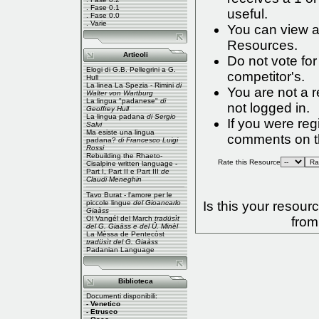
.
Fase 0.1
useful.
.
Fase 0.0
.
Varie
You can view a 
Resources
.
Articoli
Do not vote fo
Elogi di G.B. Pellegrini a G.
competitor's.
Hull
La linea La Spezia - Rimini
di
You are not a 
Walter von Wartburg
La lingua "padanese"
di
not logged in.
Geoffrey Hull
La lingua padana
di Sergio
If you were re
Salvi
Ma esiste una lingua
comments on th
padana?
di Francesco Luigi
Rossi
Rebuilding the Rhaeto-
Rate this Resource
Cisalpine written language -
Part I
,
Part II
e
Part III
de
Claudi Meneghin
Tavo Burat - l'amore per le
piccole lingue
del Gioancarlo
Is this your resou
Giaàss
Ol Vangél del March
tradüsìt
from
del G. Giaàss e del Ü. Minèl
La Mèssa de Pentecòst
tradüsìt del G. Giaàss
Padanian Language
Biblioteca
Documenti disponibili:
- Venetico
- Etrusco