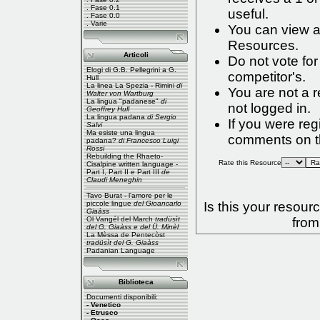
.
Fase 0.1
useful.
.
Fase 0.0
.
Varie
You can view a 
Resources
.
Articoli
Do not vote fo
Elogi di G.B. Pellegrini a G.
competitor's.
Hull
La linea La Spezia - Rimini
di
You are not a 
Walter von Wartburg
La lingua "padanese"
di
not logged in.
Geoffrey Hull
La lingua padana
di Sergio
If you were re
Salvi
Ma esiste una lingua
comments on th
padana?
di Francesco Luigi
Rossi
Rebuilding the Rhaeto-
Rate this Resource
Cisalpine written language -
Part I
,
Part II
e
Part III
de
Claudi Meneghin
Tavo Burat - l'amore per le
piccole lingue
del Gioancarlo
Is this your resou
Giaàss
Ol Vangél del March
tradüsìt
from
del G. Giaàss e del Ü. Minèl
La Mèssa de Pentecòst
tradüsìt del G. Giaàss
Padanian Language
Biblioteca
Documenti disponibili:
- Venetico
- Etrusco