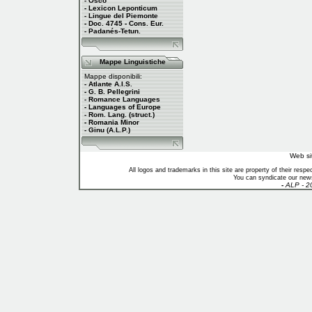
- Osco
- Lexicon Leponticum
- Lingue del Piemonte
- Doc. 4745 - Cons. Eur.
- Padanés-Tetun.
Mappe Linguistiche
Mappe disponibili:
- Atlante A.I.S.
- G. B. Pellegrini
- Romance Languages
- Languages of Europe
- Rom. Lang. (struct.)
- Romania Minor
- Ginu (A.L.P.)
Web si
All logos and trademarks in this site are property of their res
You can syndicate our news
-
ALP - 2