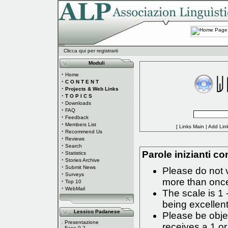
Clicca qui per registrarti
Moduli
·
Home
·
C O N T E N T
·
Projects & Web Links
·
T O P I C S
·
Downloads
·
FAQ
·
Feedback
·
Members List
[
Links Main
|
Add Lin
·
Recommend Us
·
Reviews
·
Search
·
Parole inizianti con
Statistics
·
Stories Archive
·
Submit News
Please do not 
·
Surveys
more than onc
·
Top 10
·
WebMail
The scale is 1 
being excellent
Lessico Padanese
Please be objec
.
Presentazione
receives a 1 or
.
Fase 0.2