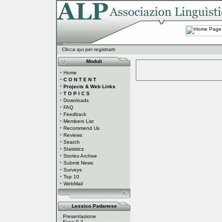
Clicca qui per registrarti
Moduli
·
Home
·
C O N T E N T
·
Projects & Web Links
·
T O P I C S
·
Downloads
·
FAQ
·
Feedback
·
Members List
·
Recommend Us
·
Reviews
·
Search
·
Statistics
·
Stories Archive
·
Submit News
·
Surveys
·
Top 10
·
WebMail
Lessico Padanese
.
Presentazione
.
Fase 0.2