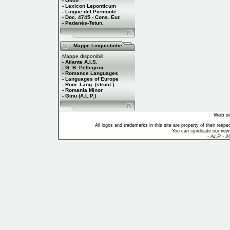
- Osco
- Lexicon Leponticum
- Lingue del Piemonte
- Doc. 4745 - Cons. Eur.
- Padanés-Tetun.
Mappe Linguistiche
Mappe disponibili:
- Atlante A.I.S.
- G. B. Pellegrini
- Romance Languages
- Languages of Europe
- Rom. Lang. (struct.)
- Romania Minor
- Ginu (A.L.P.)
Web si
All logos and trademarks in this site are property of their res
You can syndicate our news
-
ALP - 2