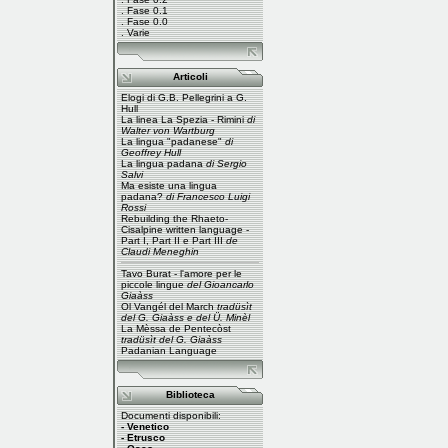
.
Fase 0.1
.
Fase 0.0
.
Varie
Articoli
Elogi di G.B. Pellegrini a G.
Hull
La linea La Spezia - Rimini
di
Walter von Wartburg
La lingua "padanese"
di
Geoffrey Hull
La lingua padana
di Sergio
Salvi
Ma esiste una lingua
padana?
di Francesco Luigi
Rossi
Rebuilding the Rhaeto-
Cisalpine written language -
Part I
,
Part II
e
Part III
de
Claudi Meneghin
Tavo Burat - l'amore per le
piccole lingue
del Gioancarlo
Giaàss
Ol Vangél del March
tradüsìt
del G. Giaàss e del Ü. Minèl
La Mèssa de Pentecòst
tradüsìt del G. Giaàss
Padanian Language
Biblioteca
Documenti disponibili:
- Venetico
- Etrusco