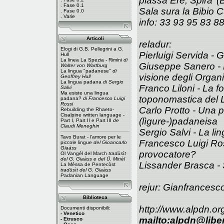
piassa Ere, Spira’ (
.
Fase 0.1
Sala sura la Bibio
.
Fase 0.0
.
Varie
info: 33 93 95 83 8
Articoli
reladur:
Elogi di G.B. Pellegrini a G.
Pierluigi Servida -
G
Hull
La linea La Spezia - Rimini
di
Giuseppe Sanero -
Walter von Wartburg
La lingua "padanese"
di
visione degli Organi
Geoffrey Hull
La lingua padana
di Sergio
Franco Liloni -
La fo
Salvi
Ma esiste una lingua
toponomastica del 
padana?
di Francesco Luigi
Rossi
Carlo Protto -
Una p
Rebuilding the Rhaeto-
Cisalpine written language -
(lìgure-)padaneisa
Part I
,
Part II
e
Part III
de
Claudi Meneghin
Sergio Salvi -
La lin
Tavo Burat - l'amore per le
Francesco Luigi Ro
piccole lingue
del Gioancarlo
Giaàss
provocatore?
Ol Vangél del March
tradüsìt
del G. Giaàss e del Ü. Minèl
Lissander Brasca -
La Mèssa de Pentecòst
tradüsìt del G. Giaàss
Padanian Language
rejur: Gianfrancesc
Biblioteca
http://www.alpdn.or
Documenti disponibili:
- Venetico
mailto:
alpdn@liber
- Etrusco