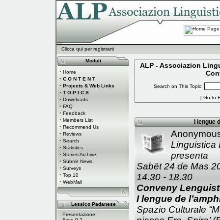
Clicca qui per registrarti
Moduli
ALP - Associazion Lingu
·
Home
Conv
·
C O N T E N T
·
Projects & Web Links
Search on This Topic:
·
T O P I C S
[
Go to 
·
Downloads
·
FAQ
·
Feedback
·
Members List
I lengue
·
Recommend Us
Anonymous
·
Reviews
·
Search
Linguistica
·
Statistics
presenta
·
Stories Archive
·
Submit News
Sabët 24 de Mas 2
·
Surveys
·
14.30 - 18.30
Top 10
·
WebMail
Conveny Lenguiste
I lengue de l’amp
Lessico Padanese
Spazio Culturale “
.
Presentazione
.
Fase 0.2