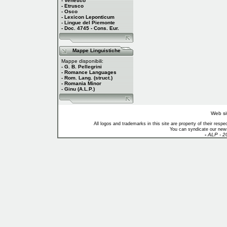
- Venetico
- Etrusco
- Osco
- Lexicon Leponticum
- Lingue del Piemonte
- Doc. 4745 - Cons. Eur.
Mappe Linguistiche
Mappe disponibili:
- G. B. Pellegrini
- Romance Languages
- Rom. Lang. (struct.)
- Romania Minor
- Ginu (A.L.P.)
Web si
All logos and trademarks in this site are property of their res
You can syndicate our news
-
ALP - 2