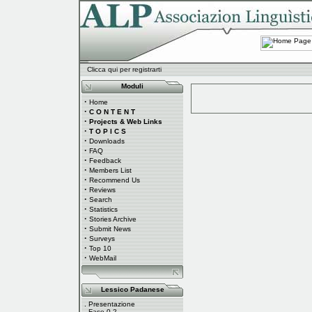
Clicca qui per registrarti
Moduli
·
Home
·
C O N T E N T
·
Projects & Web Links
·
T O P I C S
·
Downloads
·
FAQ
·
Feedback
·
Members List
·
Recommend Us
·
Reviews
·
Search
·
Statistics
·
Stories Archive
·
Submit News
·
Surveys
·
Top 10
·
WebMail
Lessico Padanese
.
Presentazione
.
Fase 0.2