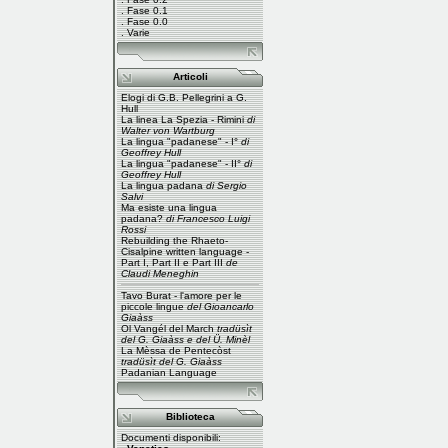
.
Fase 0.1
.
Fase 0.0
.
Varie
Articoli
Elogi di G.B. Pellegrini a G.
Hull
La linea La Spezia - Rimini
di
Walter von Wartburg
La lingua "padanese" - I°
di
Geoffrey Hull
La lingua "padanese" - II°
di
Geoffrey Hull
La lingua padana
di Sergio
Salvi
Ma esiste una lingua
padana?
di Francesco Luigi
Rossi
Rebuilding the Rhaeto-
Cisalpine written language -
Part I
,
Part II
e
Part III
de
Claudi Meneghin
Tavo Burat - l'amore per le
piccole lingue
del Gioancarlo
Giaàss
Ol Vangél del March
tradüsìt
del G. Giaàss e del Ü. Minèl
La Mèssa de Pentecòst
tradüsìt del G. Giaàss
Padanian Language
Biblioteca
Documenti disponibili: