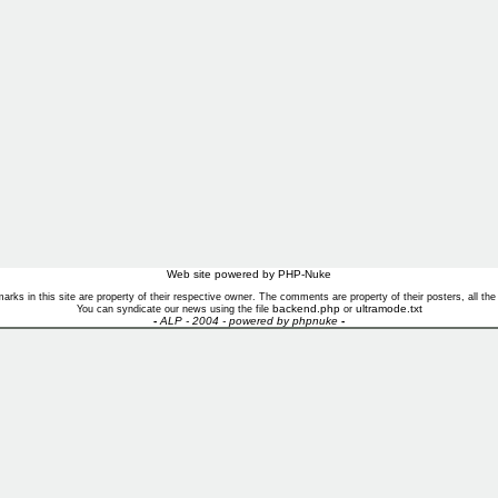
Web site powered by PHP-Nuke
marks in this site are property of their respective owner. The comments are property of their posters, all th
backend.php
ultramode.txt
You can syndicate our news using the file
or
-
ALP - 2004 - powered by
phpnuke
-