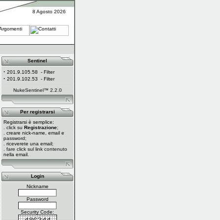
8 Agosto 2026
Sentinel
·
201.9.105.58
- Filter
·
201.9.102.53
- Filter
NukeSentinel™ 2.2.0
Per registrarsi
Registrarsi è semplice:
. click su
Registrazione
;
. creare nick-name, email e
password;
. riceverete una email;
. fare click sul link contenuto
nella email.
Login
Nickname
Password
Security Code: