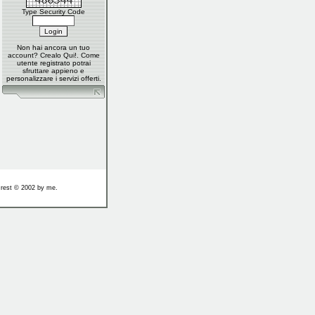
Type Security Code
Non hai ancora un tuo
account?
Crealo Qui
!. Come
utente registrato potrai
sfruttare appieno e
personalizzare i servizi offerti.
e rest © 2002 by me.