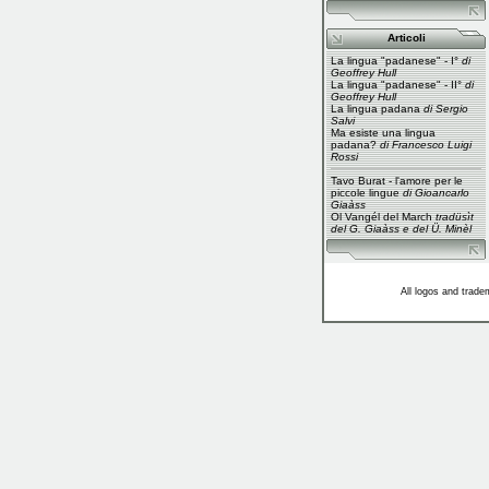
Articoli
La lingua "padanese" - I°
di
Geoffrey Hull
La lingua "padanese" - II°
di
Geoffrey Hull
La lingua padana
di Sergio
Salvi
Ma esiste una lingua
padana?
di Francesco Luigi
Rossi
Tavo Burat - l'amore per le
piccole lingue
di Gioancarlo
Giaàss
Ol Vangél del March
tradüsìt
del G. Giaàss e del Ü. Minèl
All logos and trade