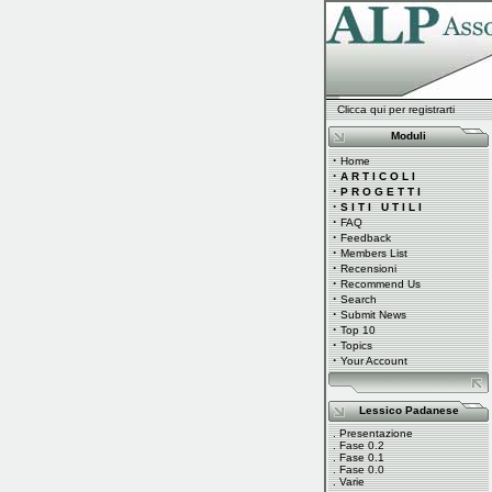
Clicca qui per registrarti
Moduli
·
Home
·
A R T I C O L I
·
P R O G E T T I
·
S I T I U T I L I
·
FAQ
·
Feedback
·
Members List
·
Recensioni
·
Recommend Us
·
Search
·
Submit News
·
Top 10
·
Topics
·
Your Account
Lessico Padanese
.
Presentazione
.
Fase 0.2
.
Fase 0.1
.
Fase 0.0
.
Varie