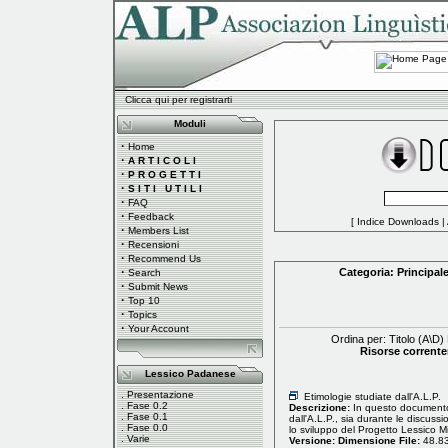
Clicca qui per registrarti
Moduli
·
Home
·
A R T I C O L I
·
P R O G E T T I
·
S I T I U T I L I
·
FAQ
·
Feedback
[
Indice Downloads
|
·
Members List
·
Recensioni
·
Recommend Us
·
Categoria:
Principal
Search
·
Submit News
·
Top 10
·
Topics
·
Your Account
Ordina per: Titolo (
A
\
D
)
Risorse corrente
Lessico Padanese
.
Presentazione
Etimologie studiate dall'A.L.P.
.
Fase 0.2
Descrizione:
In questo documento 
.
Fase 0.1
dall'A.L.P., sia durante le discussio
.
Fase 0.0
lo sviluppo del Progetto Lessico 
.
Varie
Versione:
Dimensione File:
48.8