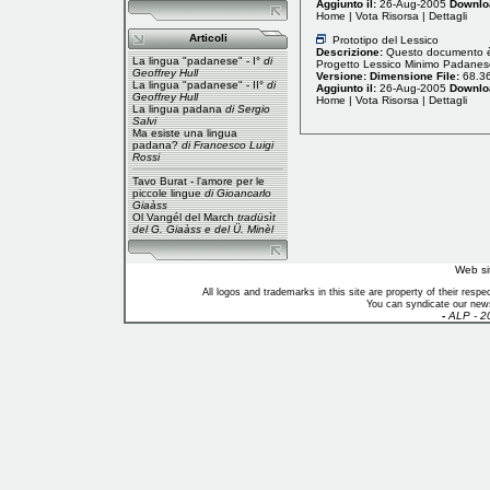
Aggiunto il:
26-Aug-2005
Downlo
Home
|
Vota Risorsa
|
Dettagli
Articoli
Prototipo del Lessico
Descrizione:
Questo documento è 
La lingua "padanese" - I°
di
Progetto Lessico Minimo Padanes
Geoffrey Hull
Versione:
Dimensione File:
68.3
La lingua "padanese" - II°
di
Aggiunto il:
26-Aug-2005
Downlo
Geoffrey Hull
Home
|
Vota Risorsa
|
Dettagli
La lingua padana
di Sergio
Salvi
Ma esiste una lingua
padana?
di Francesco Luigi
Rossi
Tavo Burat - l'amore per le
piccole lingue
di Gioancarlo
Giaàss
Ol Vangél del March
tradüsìt
del G. Giaàss e del Ü. Minèl
Web si
All logos and trademarks in this site are property of their res
You can syndicate our news
-
ALP - 2