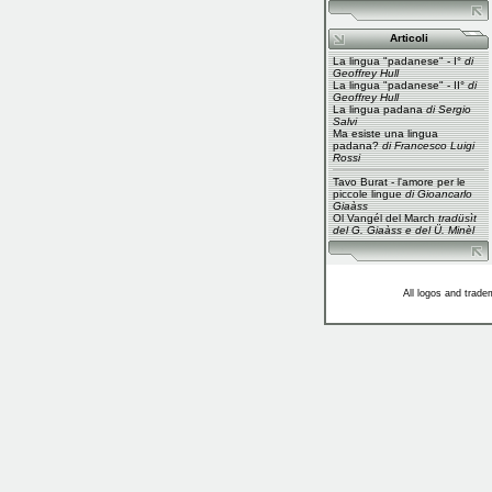
Articoli
La lingua "padanese" - I°
di
Geoffrey Hull
La lingua "padanese" - II°
di
Geoffrey Hull
La lingua padana
di Sergio
Salvi
Ma esiste una lingua
padana?
di Francesco Luigi
Rossi
Tavo Burat - l'amore per le
piccole lingue
di Gioancarlo
Giaàss
Ol Vangél del March
tradüsìt
del G. Giaàss e del Ü. Minèl
All logos and trade