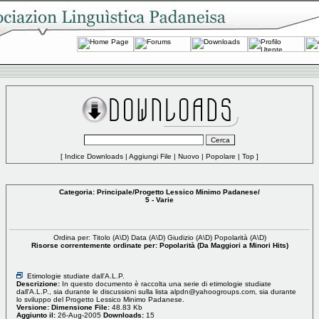
[
Indice Downloads
|
Aggiungi File
|
Nuovo
|
Popolare
|
Top
]
Categoria:
Principale
/
Progetto Lessico Minimo Padanese
/
5 - Varie
Ordina per: Titolo (
A
\
D
) Data (
A
\
D
) Giudizio (
A
\
D
) Popolarità (
A
\
D
)
Risorse correntemente ordinate per: Popolarità (Da Maggiori a Minori Hits)
Etimologie studiate dall'A.L.P.
Descrizione:
In questo documento è raccolta una serie di etimologie studiate
dall'A.L.P., sia durante le discussioni sulla lista
alpdn@yahoogroups.com
, sia durante
lo sviluppo del Progetto Lessico Minimo Padanese.
Versione:
Dimensione File:
48.83 Kb
Aggiunto il:
26-Aug-2005
Downloads:
15