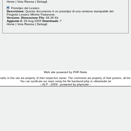
Home
|
Vota Risorsa
|
Dettagli
Prototipo del Lessico
Descrizione:
Questo documento è un prototipo di una versione stampabile del
Progetto Lessico Minimo Padanese.
Versione:
Dimensione File:
68.36 Kb
Aggiunto il:
26-Aug-2005
Downloads:
7
Home
|
Vota Risorsa
|
Dettagli
Web site powered by PHP-Nuke
marks in this site are property of their respective owner. The comments are property of their posters, all th
backend.php
ultramode.txt
You can syndicate our news using the file
or
-
ALP - 2004 - powered by
phpnuke
-