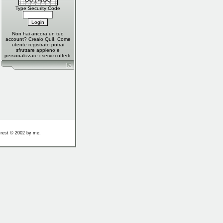
Type Security Code
Non hai ancora un tuo
account?
Crealo Qui
!. Come
utente registrato potrai
sfruttare appieno e
personalizzare i servizi offerti.
e rest © 2002 by me.