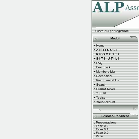
Clicca qui per registrarti
Moduli
·
Home
·
A R T I C O L I
·
P R O G E T T I
·
S I T I U T I L I
·
FAQ
·
Feedback
·
Members List
·
Recensioni
·
Recommend Us
·
Search
·
Submit News
·
Top 10
·
Topics
·
Your Account
Lessico Padanese
.
Presentazione
.
Fase 0.2
.
Fase 0.1
.
Fase 0.0
.
Varie