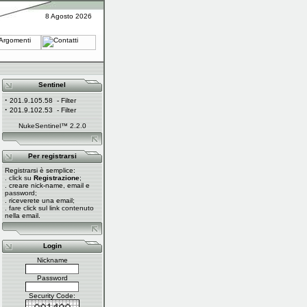
8 Agosto 2026
Sentinel
·
201.9.105.58
- Filter
·
201.9.102.53
- Filter
NukeSentinel™ 2.2.0
Per registrarsi
Registrarsi è semplice:
. click su
Registrazione
;
. creare nick-name, email e
password;
. riceverete una email;
. fare click sul link contenuto
nella email.
Login
Nickname
Password
Security Code: