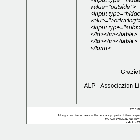
value="outside">
<input type="hid
value="addrating"
<input type="submi
</td></tr></table>
</td></tr></table>
</form>
Grazie!
- ALP - Associazion 
Web si
All logos and trademarks in this site are property of their res
You can syndicate our news
-
ALP - 2