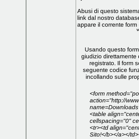
Abusi di questo sistem
link dal nostro databas
appare il corrente form
V
Usando questo form s
giudizio direttamente 
registrato. Il form 
seguente codice funz
incollando sulle pro
<form method="po
action="http://ww
name=Downloads
<table align="cent
cellspacing="0" c
<tr><td align="ce
Sito!</b></a></td>