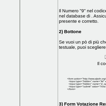
Il Numero "9" nel codice
nel database di . Assic
presente e corretto.
2) Bottone
Se vuoi un pò di più ch
testuale, puoi scegliere
Il c
<form action="http://www.alpdn.o
<input type="hidden" name="lid" 
<input type="hidden" name="d_op
<input type="submit" value="Vota 
</form>
3) Form Votazione R