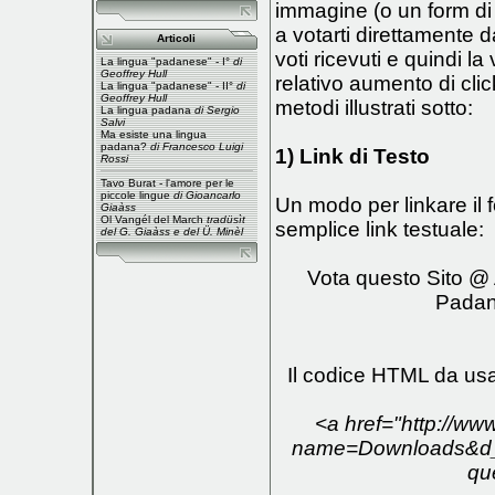
immagine (o un form di v
a votarti direttamente 
Articoli
voti ricevuti e quindi la 
La lingua "padanese" - I°
di
Geoffrey Hull
relativo aumento di clic
La lingua "padanese" - II°
di
Geoffrey Hull
metodi illustrati sotto:
La lingua padana
di Sergio
Salvi
Ma esiste una lingua
padana?
di Francesco Luigi
1) Link di Testo
Rossi
Tavo Burat - l'amore per le
piccole lingue
di Gioancarlo
Un modo per linkare il 
Giaàss
Ol Vangél del March
tradüsìt
semplice link testuale:
del G. Giaàss e del Ü. Minèl
Vota questo Sito @ 
Padan
Il codice HTML da usa
<a href="http://ww
name=Downloads&d_
qu