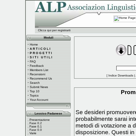
Clicca qui per registrarti
Moduli
·
Home
·
A R T I C O L I
·
P R O G E T T I
·
S I T I U T I L I
·
FAQ
·
Feedback
·
Members List
·
Recensioni
[
Indice Downloads
|
·
Recommend Us
·
Search
·
Submit News
·
Promu
Top 10
·
Topics
·
Your Account
Se desideri promuovere 
Lessico Padanese
probabilmente sarai inte
.
Presentazione
.
Fase 0.2
metodi di votazione a d
.
Fase 0.1
.
Fase 0.0
disposizione. Questi in
.
Varie