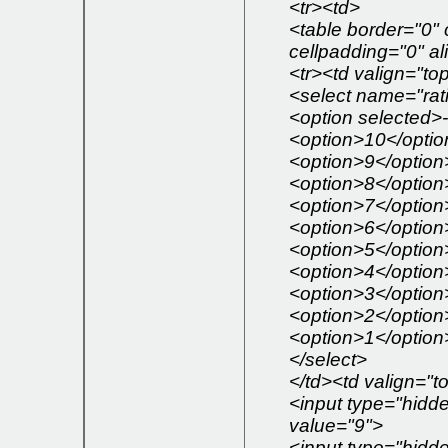
<tr><td>
<table border="0" 
cellpadding="0" al
<tr><td valign="to
<select name="rat
<option selected>-
<option>10</optio
<option>9</option
<option>8</option
<option>7</option
<option>6</option
<option>5</option
<option>4</option
<option>3</option
<option>2</option
<option>1</option
</select>
</td><td valign="t
<input type="hidde
value="9">
<input type="hidd