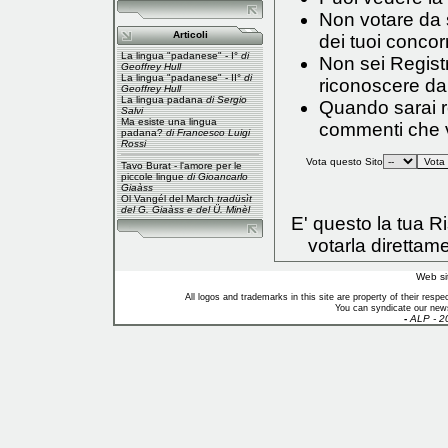
Non votare da s
Articoli
dei tuoi concorr
La lingua "padanese" - I°
di
Non sei Registr
Geoffrey Hull
La lingua "padanese" - II°
di
riconoscere da
Geoffrey Hull
La lingua padana
di Sergio
Quando sarai reg
Salvi
Ma esiste una lingua
commenti che vo
padana?
di Francesco Luigi
Rossi
Vota questo Sito
Tavo Burat - l'amore per le
piccole lingue
di Gioancarlo
Giaàss
Ol Vangél del March
tradüsìt
del G. Giaàss e del Ü. Minèl
E' questo la tua 
votarla direttam
Web si
All logos and trademarks in this site are property of their res
You can syndicate our news
-
ALP - 2