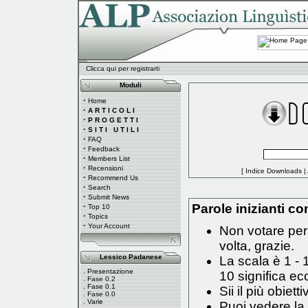
Clicca qui per registrarti
Moduli
·
Home
·
A R T I C O L I
·
P R O G E T T I
·
S I T I U T I L I
·
FAQ
·
Feedback
·
Members List
·
Recensioni
[
Indice Downloads
|
·
Recommend Us
·
Search
·
Submit News
·
Parole inizianti con
Top 10
·
Topics
·
Your Account
Non votare per 
volta, grazie.
Lessico Padanese
La scala è 1 - 
.
Presentazione
10 significa ec
.
Fase 0.2
.
Fase 0.1
Sii il più obiett
.
Fase 0.0
.
Varie
Puoi vedere la 