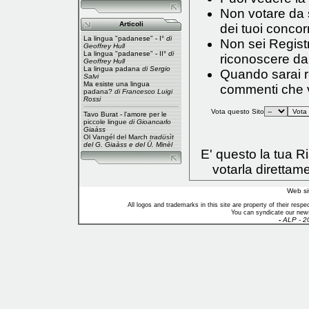
Non votare da s
Articoli
dei tuoi concorr
La lingua "padanese" - I°
di
Non sei Registr
Geoffrey Hull
La lingua "padanese" - II°
di
riconoscere da
Geoffrey Hull
La lingua padana
di Sergio
Quando sarai reg
Salvi
Ma esiste una lingua
commenti che vo
padana?
di Francesco Luigi
Rossi
Vota questo Sito
Tavo Burat - l'amore per le
piccole lingue
di Gioancarlo
Giaàss
Ol Vangél del March
tradüsìt
del G. Giaàss e del Ü. Minèl
E' questo la tua 
votarla direttam
Web si
All logos and trademarks in this site are property of their res
You can syndicate our news
-
ALP - 2