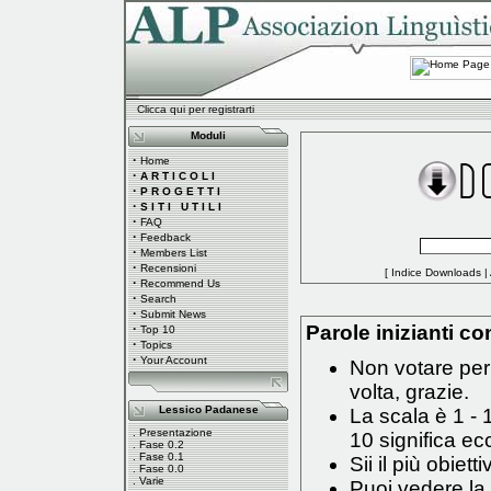
Clicca qui per registrarti
Moduli
·
Home
·
A R T I C O L I
·
P R O G E T T I
·
S I T I U T I L I
·
FAQ
·
Feedback
·
Members List
·
Recensioni
[
Indice Downloads
|
·
Recommend Us
·
Search
·
Submit News
·
Parole inizianti con
Top 10
·
Topics
·
Your Account
Non votare per 
volta, grazie.
Lessico Padanese
La scala è 1 - 
.
Presentazione
10 significa ec
.
Fase 0.2
.
Fase 0.1
Sii il più obiett
.
Fase 0.0
.
Varie
Puoi vedere la 