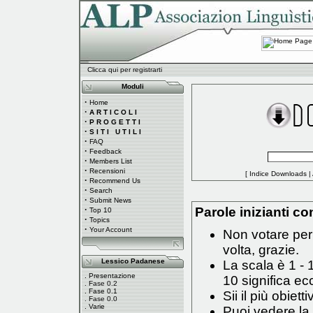
Clicca qui per registrarti
Moduli
·
Home
·
A R T I C O L I
·
P R O G E T T I
·
S I T I U T I L I
·
FAQ
·
Feedback
·
Members List
·
Recensioni
[
Indice Downloads
|
·
Recommend Us
·
Search
·
Submit News
·
Parole inizianti con
Top 10
·
Topics
·
Your Account
Non votare per 
volta, grazie.
Lessico Padanese
La scala è 1 - 
.
Presentazione
10 significa ec
.
Fase 0.2
.
Fase 0.1
Sii il più obiett
.
Fase 0.0
.
Varie
Puoi vedere la 