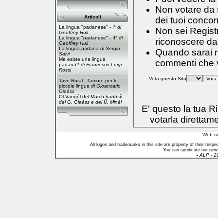
Non votare da s
Articoli
dei tuoi concorr
La lingua "padanese" - I°
di
Non sei Registr
Geoffrey Hull
La lingua "padanese" - II°
di
riconoscere da
Geoffrey Hull
La lingua padana
di Sergio
Quando sarai reg
Salvi
Ma esiste una lingua
commenti che vo
padana?
di Francesco Luigi
Rossi
Vota questo Sito
Tavo Burat - l'amore per le
piccole lingue
di Gioancarlo
Giaàss
Ol Vangél del March
tradüsìt
del G. Giaàss e del Ü. Minèl
E' questo la tua 
votarla direttam
Web si
All logos and trademarks in this site are property of their res
You can syndicate our news
-
ALP - 2