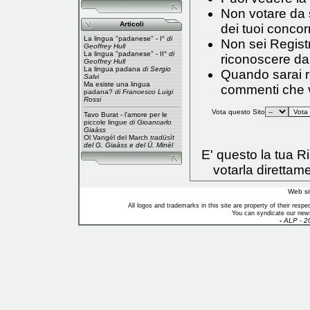
Non votare da s
Articoli
dei tuoi concorr
La lingua "padanese" - I°
di
Non sei Registr
Geoffrey Hull
La lingua "padanese" - II°
di
riconoscere da
Geoffrey Hull
La lingua padana
di Sergio
Quando sarai reg
Salvi
Ma esiste una lingua
commenti che vo
padana?
di Francesco Luigi
Rossi
Vota questo Sito
Tavo Burat - l'amore per le
piccole lingue
di Gioancarlo
Giaàss
Ol Vangél del March
tradüsìt
del G. Giaàss e del Ü. Minèl
E' questo la tua 
votarla direttam
Web si
All logos and trademarks in this site are property of their res
You can syndicate our news
-
ALP - 2