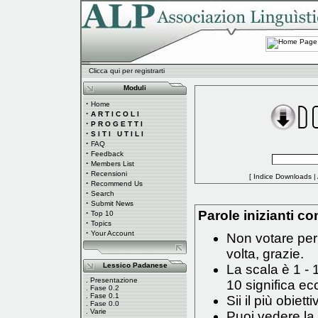
Clicca qui per registrarti
Moduli
·
Home
·
A R T I C O L I
·
P R O G E T T I
·
S I T I U T I L I
·
FAQ
·
Feedback
·
Members List
·
Recensioni
[
Indice Downloads
|
·
Recommend Us
·
Search
·
Submit News
·
Parole inizianti con
Top 10
·
Topics
·
Your Account
Non votare per 
volta, grazie.
Lessico Padanese
La scala è 1 - 
.
Presentazione
10 significa ec
.
Fase 0.2
.
Fase 0.1
Sii il più obiett
.
Fase 0.0
.
Varie
Puoi vedere la 