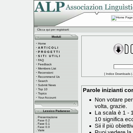
Clicca qui per registrarti
Moduli
·
Home
·
A R T I C O L I
·
P R O G E T T I
·
S I T I U T I L I
·
FAQ
·
Feedback
·
Members List
·
Recensioni
[
Indice Downloads
|
·
Recommend Us
·
Search
·
Submit News
·
Parole inizianti con
Top 10
·
Topics
·
Your Account
Non votare per 
volta, grazie.
Lessico Padanese
La scala è 1 - 
.
Presentazione
10 significa ec
.
Fase 0.2
.
Fase 0.1
Sii il più obiett
.
Fase 0.0
.
Varie
Puoi vedere la 