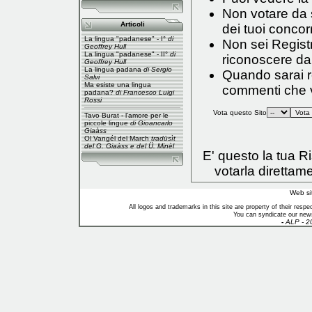
Non votare da s
Articoli
dei tuoi concorr
La lingua "padanese" - I°
di
Non sei Registr
Geoffrey Hull
La lingua "padanese" - II°
di
riconoscere da
Geoffrey Hull
La lingua padana
di Sergio
Quando sarai reg
Salvi
Ma esiste una lingua
commenti che vo
padana?
di Francesco Luigi
Rossi
Vota questo Sito
Tavo Burat - l'amore per le
piccole lingue
di Gioancarlo
Giaàss
Ol Vangél del March
tradüsìt
del G. Giaàss e del Ü. Minèl
E' questo la tua 
votarla direttam
Web si
All logos and trademarks in this site are property of their res
You can syndicate our news
-
ALP - 2