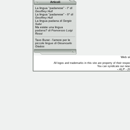
Articoli
La lingua "padanese" - I°
di
Geoffrey Hull
La lingua "padanese" - II°
di
Geoffrey Hull
La lingua padana
di Sergio
Salvi
Ma esiste una lingua
padana?
di Francesco Luigi
Rossi
Tavo Burat - l'amore per le
piccole lingue
di Gioancarlo
Giaàss
Web si
All logos and trademarks in this site are property of their res
You can syndicate our news
-
ALP - 2