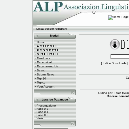
Clicca qui per registrarti
Moduli
·
Home
·
A R T I C O L I
·
P R O G E T T I
·
S I T I U T I L I
·
Feedback
·
Recensioni
[
Indice Downloads
|
·
Recommend Us
·
Search
·
Submit News
Ca
·
Top 10
·
Topics
·
Your Account
Ordina per: Titolo (
A
\
D
)
Risorse corrente
Lessico Padanese
.
Presentazione
.
Fase 0.2
.
Fase 0.1
.
Fase 0.0
.
Varie