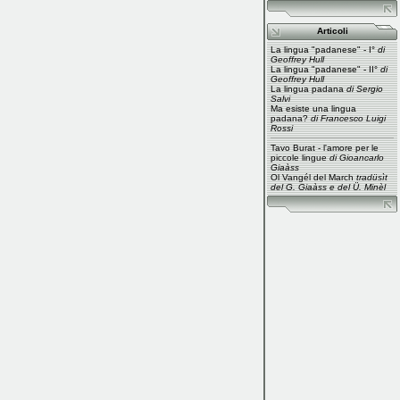
Articoli
La lingua "padanese" - I°
di
Geoffrey Hull
La lingua "padanese" - II°
di
Geoffrey Hull
La lingua padana
di Sergio
Salvi
Ma esiste una lingua
padana?
di Francesco Luigi
Rossi
Tavo Burat - l'amore per le
piccole lingue
di Gioancarlo
Giaàss
Ol Vangél del March
tradüsìt
del G. Giaàss e del Ü. Minèl