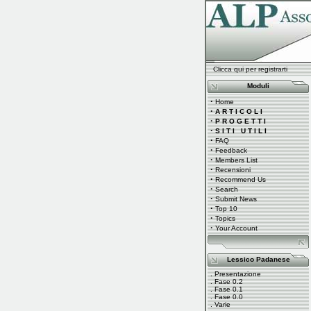
Clicca qui per registrarti
Moduli
·
Home
·
A R T I C O L I
·
P R O G E T T I
·
S I T I U T I L I
·
FAQ
·
Feedback
·
Members List
·
Recensioni
·
Recommend Us
·
Search
·
Submit News
·
Top 10
·
Topics
·
Your Account
Lessico Padanese
.
Presentazione
.
Fase 0.2
.
Fase 0.1
.
Fase 0.0
.
Varie