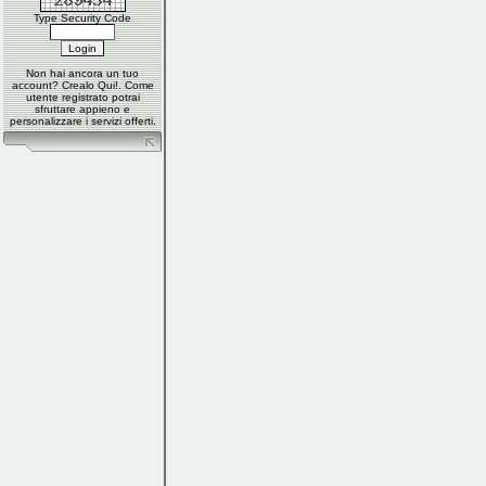
Type Security Code
Non hai ancora un tuo
account?
Crealo Qui
!. Come
utente registrato potrai
sfruttare appieno e
personalizzare i servizi offerti.