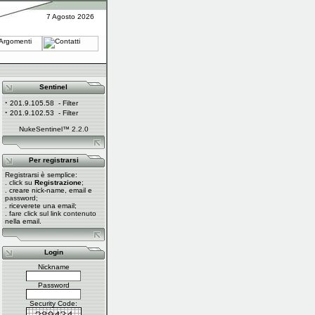
7 Agosto 2026
Sentinel
·
201.9.105.58
- Filter
·
201.9.102.53
- Filter
NukeSentinel™ 2.2.0
Per registrarsi
Registrarsi è semplice:
. click su
Registrazione
;
. creare nick-name, email e
password;
. riceverete una email;
. fare click sul link contenuto
nella email.
Login
Nickname
Password
Security Code: