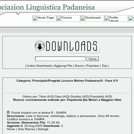
[
Indice Downloads
|
Aggiungi File
|
Nuovo
|
Popolare
|
Top
]
Categoria:
Principale
/
Progetto Lessico Minimo Padanese
/4 - Fase 0.0
Ordina per: Titolo (
A
\
D
) Data (
A
\
D
) Giudizio (
A
\
D
) Popolarità (
A
\
D
)
Risorse correntemente ordinate per: Popolarità (Da Minori a Maggiori Hits)
Parole inizianti con la lettera R - SAMPA
Descrizione:
Liste in francese, etimologia, italiano e piemontese. Circa 89 termini.
Codifica fonetica in SAMPA.
Versione:
Dimensione File:
71.29 Kb
Aggiunto il:
26-Aug-2005
Downloads:
2
Home
|
Vota Risorsa
|
Dettagli