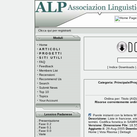
Clicca qui per registrarti
Moduli
·
Home
·
A R T I C O L I
·
P R O G E T T I
·
S I T I U T I L I
·
FAQ
·
Feedback
[
Indice Downloads
|
·
Members List
·
Recensioni
·
Recommend Us
Categoria:
Principale
/
Pro
·
Search
·
Submit News
·
Top 10
·
Topics
Ordina per: Titolo (
A
\
D
)
·
Your Account
Risorse correntemente ordina
Lessico Padanese
Parole inizianti con la lettera
Descrizione:
Liste in francese, et
.
Presentazione
termini. Codifica fonetica in SAMP
.
Fase 0.2
Versione:
Dimensione File:
18.5
.
Fase 0.1
Aggiunto il:
26-Aug-2005
Downlo
.
Fase 0.0
Home
|
Vota Risorsa
|
Dettagli
.
Varie