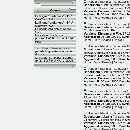
Parole inizianti con la lettera 
Descrizione:
Liste in francese, et
91 termini. Codifica fonetica in S
Articoli
Versione:
Dimensione File:
58.5
Aggiunto il:
26-Aug-2005
Downlo
La lingua "padanese" - I°
di
Home
|
Vota Risorsa
|
Dettagli
Geoffrey Hull
La lingua "padanese" - II°
di
Parole inizianti con la lettera R 
Geoffrey Hull
Descrizione:
Liste in francese, et
La lingua padana
di Sergio
Codifica fonetica in IPA.
Salvi
Versione:
Dimensione File:
77.1
Ma esiste una lingua
Aggiunto il:
26-Aug-2005
Downlo
padana?
di Francesco Luigi
Home
|
Vota Risorsa
|
Dettagli
Rossi
Parole inizianti con la lettera 
Tavo Burat - l'amore per le
Descrizione:
Liste in francese, et
piccole lingue
di Gioancarlo
termini. Codifica fonetica in SAMP
Giaàss
Versione:
Dimensione File:
19.5
Ol Vangél del March
tradüsìt
Aggiunto il:
26-Aug-2005
Downlo
del G. Giaàss e del Ü. Minèl
Home
|
Vota Risorsa
|
Dettagli
Parole inizianti con la lettera 
Descrizione:
Liste in francese, et
termini. Codifica fonetica in SAMP
Versione:
Dimensione File:
18.5
Aggiunto il:
26-Aug-2005
Downlo
Home
|
Vota Risorsa
|
Dettagli
Parole inizianti con la lettera 
Descrizione:
Liste in francese, et
87 termini. Codifica fonetica in S
Versione:
Dimensione File:
73.2
Aggiunto il:
26-Aug-2005
Downlo
Home
|
Vota Risorsa
|
Dettagli
Parole inizianti con la lettera 
Descrizione:
Liste in francese, et
96 termini. Codifica fonetica in S
Versione:
Dimensione File:
69.3
Aggiunto il:
26-Aug-2005
Downlo
Home
|
Vota Risorsa
|
Dettagli