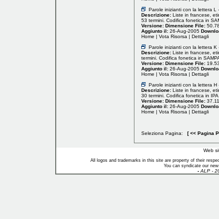
Parole inizianti con la lettera 
Descrizione:
Liste in francese, et
53 termini. Codifica fonetica in S
Versione:
Dimensione File:
50.7
Aggiunto il:
26-Aug-2005
Downlo
Home
|
Vota Risorsa
|
Dettagli
Parole inizianti con la lettera 
Descrizione:
Liste in francese, et
termini. Codifica fonetica in SAMP
Versione:
Dimensione File:
19.5
Aggiunto il:
26-Aug-2005
Downlo
Home
|
Vota Risorsa
|
Dettagli
Parole inizianti con la lettera H 
Descrizione:
Liste in francese, et
30 termini. Codifica fonetica in IPA
Versione:
Dimensione File:
37.1
Aggiunto il:
26-Aug-2005
Downlo
Home
|
Vota Risorsa
|
Dettagli
Seleziona Pagina:
[
<< Pagina 
Web si
All logos and trademarks in this site are property of their res
You can syndicate our news
-
ALP - 2