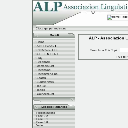
Clicca qui per registrarti
Moduli
ALP - Associazion L
·
Home
·
A R T I C O L I
·
P R O G E T T I
Search on This Topic:
·
S I T I U T I L I
[
Go to 
·
FAQ
·
Feedback
·
Members List
·
Recensioni
·
Recommend Us
·
Search
·
Submit News
·
Top 10
·
Topics
·
Your Account
Lessico Padanese
.
Presentazione
.
Fase 0.2
.
Fase 0.1
.
Fase 0.0
.
Varie