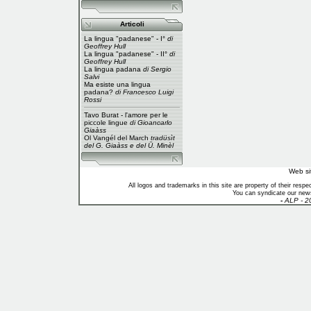
Articoli
La lingua "padanese" - I°
di
Geoffrey Hull
La lingua "padanese" - II°
di
Geoffrey Hull
La lingua padana
di Sergio
Salvi
Ma esiste una lingua
padana?
di Francesco Luigi
Rossi
Tavo Burat - l'amore per le
piccole lingue
di Gioancarlo
Giaàss
Ol Vangél del March
tradüsìt
del G. Giaàss e del Ü. Minèl
Web si
All logos and trademarks in this site are property of their res
You can syndicate our news
-
ALP - 2