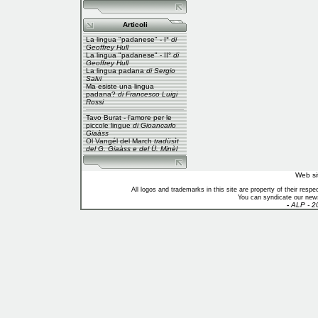
Articoli
La lingua "padanese" - I°
di
Geoffrey Hull
La lingua "padanese" - II°
di
Geoffrey Hull
La lingua padana
di Sergio
Salvi
Ma esiste una lingua
padana?
di Francesco Luigi
Rossi
Tavo Burat - l'amore per le
piccole lingue
di Gioancarlo
Giaàss
Ol Vangél del March
tradüsìt
del G. Giaàss e del Ü. Minèl
Web si
All logos and trademarks in this site are property of their res
You can syndicate our news
-
ALP - 2