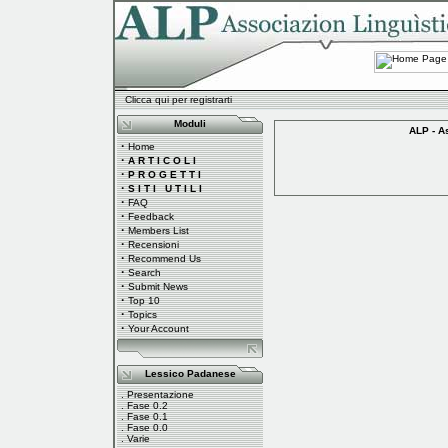
Clicca qui per registrarti
Moduli
ALP - A
·
Home
·
A R T I C O L I
·
P R O G E T T I
·
S I T I U T I L I
·
FAQ
·
Feedback
·
Members List
·
Recensioni
·
Recommend Us
·
Search
·
Submit News
·
Top 10
·
Topics
·
Your Account
Lessico Padanese
.
Presentazione
.
Fase 0.2
.
Fase 0.1
.
Fase 0.0
.
Varie