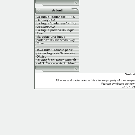
Articoli
La lingua "padanese" - I°
di
Geoffrey Hull
La lingua "padanese" - II°
di
Geoffrey Hull
La lingua padana
di Sergio
Salvi
Ma esiste una lingua
padana?
di Francesco Luigi
Rossi
Tavo Burat - l'amore per le
piccole lingue
di Gioancarlo
Giaàss
Ol Vangél del March
tradüsìt
del G. Giaàss e del Ü. Minèl
Web si
All logos and trademarks in this site are property of their res
You can syndicate our news
-
ALP - 2