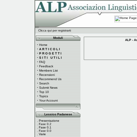
Clicca qui per registrarti
Moduli
ALP - A
·
Home
·
A R T I C O L I
·
P R O G E T T I
·
S I T I U T I L I
·
FAQ
·
Feedback
·
Members List
·
Recensioni
·
Recommend Us
·
Search
·
Submit News
·
Top 10
·
Topics
·
Your Account
Lessico Padanese
.
Presentazione
.
Fase 0.2
.
Fase 0.1
.
Fase 0.0
.
Varie