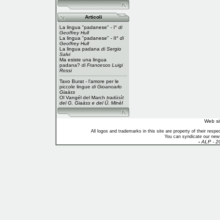
Articoli
La lingua "padanese" - I°
di
Geoffrey Hull
La lingua "padanese" - II°
di
Geoffrey Hull
La lingua padana
di Sergio
Salvi
Ma esiste una lingua
padana?
di Francesco Luigi
Rossi
Tavo Burat - l'amore per le
piccole lingue
di Gioancarlo
Giaàss
Ol Vangél del March
tradüsìt
del G. Giaàss e del Ü. Minèl
Web si
All logos and trademarks in this site are property of their res
You can syndicate our news
-
ALP - 2