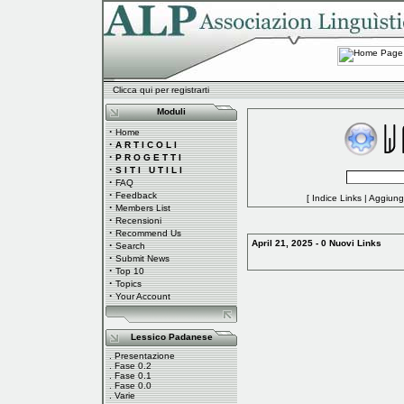
Clicca qui per registrarti
Moduli
·
Home
·
A R T I C O L I
·
P R O G E T T I
·
S I T I U T I L I
·
FAQ
·
Feedback
[
Indice Links
|
Aggiungi
·
Members List
·
Recensioni
·
Recommend Us
April 21, 2025 - 0 Nuovi Links
·
Search
·
Submit News
·
Top 10
·
Topics
·
Your Account
Lessico Padanese
.
Presentazione
.
Fase 0.2
.
Fase 0.1
.
Fase 0.0
.
Varie