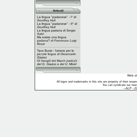
Articoli
La lingua "padanese" - I°
di
Geoffrey Hull
La lingua "padanese" - II°
di
Geoffrey Hull
La lingua padana
di Sergio
Salvi
Ma esiste una lingua
padana?
di Francesco Luigi
Rossi
Tavo Burat - l'amore per le
piccole lingue
di Gioancarlo
Giaàss
Ol Vangél del March
tradüsìt
del G. Giaàss e del Ü. Minèl
Web si
All logos and trademarks in this site are property of their res
You can syndicate our news
-
ALP - 2