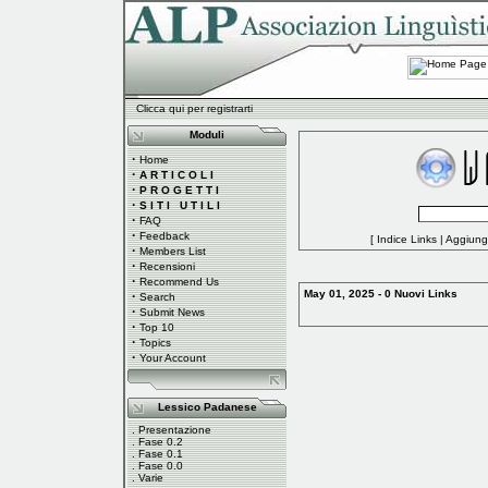
Clicca qui per registrarti
Moduli
·
Home
·
A R T I C O L I
·
P R O G E T T I
·
S I T I U T I L I
·
FAQ
·
Feedback
[
Indice Links
|
Aggiungi
·
Members List
·
Recensioni
·
Recommend Us
May 01, 2025 - 0 Nuovi Links
·
Search
·
Submit News
·
Top 10
·
Topics
·
Your Account
Lessico Padanese
.
Presentazione
.
Fase 0.2
.
Fase 0.1
.
Fase 0.0
.
Varie