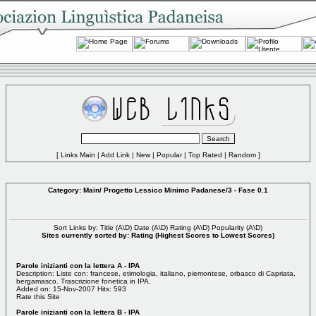
[
Links Main
|
Add Link
|
New
|
Popular
|
Top Rated
|
Random
]
Category:
Main
/
Progetto Lessico Minimo Padanese
/3 - Fase 0.1
Sort Links by: Title (
A
\
D
) Date (
A
\
D
) Rating (
A
\
D
) Popularity (
A
\
D
)
Sites currently sorted by: Rating (Highest Scores to Lowest Scores)
Parole inizianti con la lettera A - IPA
Description: Liste con: francese, etimologia, italiano, piemontese, orbasco di Capriata,
bergamasco. Trascrizione fonetica in IPA.
Added on: 15-Nov-2007 Hits: 593
Rate this Site
Parole inizianti con la lettera B - IPA