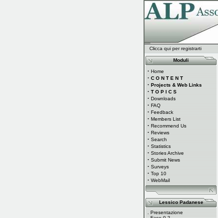
Clicca qui per registrarti
Moduli
·
Home
·
C O N T E N T
·
Projects & Web Links
·
T O P I C S
·
Downloads
·
FAQ
·
Feedback
·
Members List
·
Recommend Us
·
Reviews
·
Search
·
Statistics
·
Stories Archive
·
Submit News
·
Surveys
·
Top 10
·
WebMail
Lessico Padanese
.
Presentazione
.
Fase 0.2