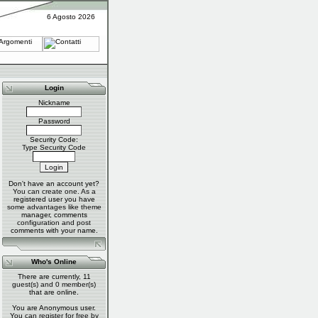
6 Agosto 2026
Login
Nickname
Password
Security Code:
Type Security Code
Don't have an account yet?
You can
create one
. As a
registered user you have
some advantages like theme
manager, comments
configuration and post
comments with your name.
Who's Online
There are currently, 11
guest(s) and 0 member(s)
that are online.
You are Anonymous user.
You can register for free by