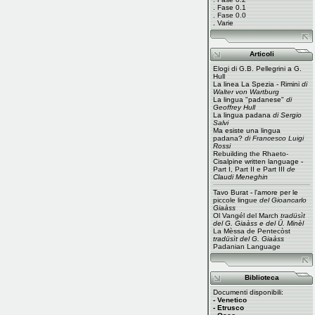
.
Fase 0.1
.
Fase 0.0
.
Varie
Articoli
Elogi di G.B. Pellegrini a G.
Hull
La linea La Spezia - Rimini
di
Walter von Wartburg
La lingua "padanese"
di
Geoffrey Hull
La lingua padana
di Sergio
Salvi
Ma esiste una lingua
padana?
di Francesco Luigi
Rossi
Rebuilding the Rhaeto-
Cisalpine written language -
Part I
,
Part II
e
Part III
de
Claudi Meneghin
Tavo Burat - l'amore per le
piccole lingue
del Gioancarlo
Giaàss
Ol Vangél del March
tradüsìt
del G. Giaàss e del Ü. Minèl
La Mèssa de Pentecòst
tradüsìt del G. Giaàss
Padanian Language
Biblioteca
Documenti disponibili:
- Venetico
- Etrusco