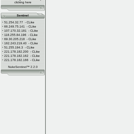
clicking
here
Sentinel
·
51.254.32.77
- CLike
·
66.249.75.141
- CLike
·
107.170.32.181
- CLike
·
118.255.84.196
- CLike
·
69.30.205.218
- CLike
·
162.243.219.40
- CLike
·
51.255.194.3
- CLike
·
221.178.182.200
- CLike
·
221.178.182.162
- CLike
·
221.178.182.166
- CLike
NukeSentinel™ 2.2.0