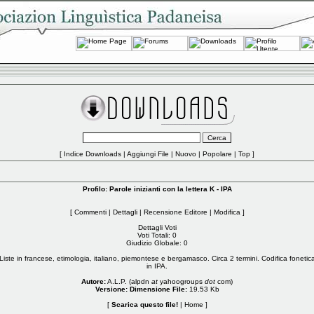
[
Indice Downloads
|
Aggiungi File
|
Nuovo
|
Popolare
|
Top
]
Profilo: Parole inizianti con la lettera K - IPA
[
Commenti
|
Dettagli
|
Recensione Editore
|
Modifica
]
Dettagli Voti
Voti Totali: 0
Giudizio Globale: 0
Liste in francese, etimologia, italiano, piemontese e bergamasco. Circa 2 termini. Codifica fonetic
in IPA.
Autore:
A.L.P. (alpdn
at
yahoogroups
dot
com)
Versione:
Dimensione File:
19.53 Kb
[
Scarica questo file!
|
Home
]