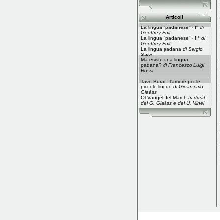
Articoli
La lingua "padanese" - I°
di
Geoffrey Hull
La lingua "padanese" - II°
di
Geoffrey Hull
La lingua padana
di Sergio
Salvi
Ma esiste una lingua
padana?
di Francesco Luigi
Rossi
Tavo Burat - l'amore per le
piccole lingue
di Gioancarlo
Giaàss
Ol Vangél del March
tradüsìt
del G. Giaàss e del Ü. Minèl