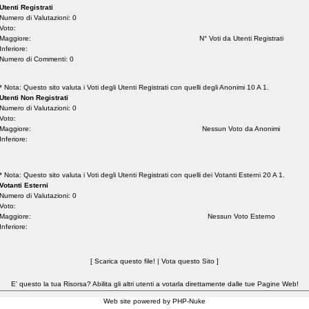
Utenti Registrati
Numero di Valutazioni: 0
Voto:
Maggiore:
N° Voti da Utenti Registrati
Inferiore:
Numero di Commenti: 0
* Nota: Questo sito valuta i Voti degli Utenti Registrati con quelli degli Anonimi 10 A 1.
Utenti Non Registrati
Numero di Valutazioni: 0
Voto:
Maggiore:
Nessun Voto da Anonimi
Inferiore:
* Nota: Questo sito valuta i Voti degli Utenti Registrati con quelli dei Votanti Esterni 20 A 1.
Votanti Esterni
Numero di Valutazioni: 0
Voto:
Maggiore:
Nessun Voto Esterno
Inferiore:
[
Scarica questo file!
|
Vota questo Sito
]
E' questo la tua Risorsa?
Abilita gli altri utenti a votarla direttamente dalle tue Pagine Web!
Web site powered by PHP-Nuke