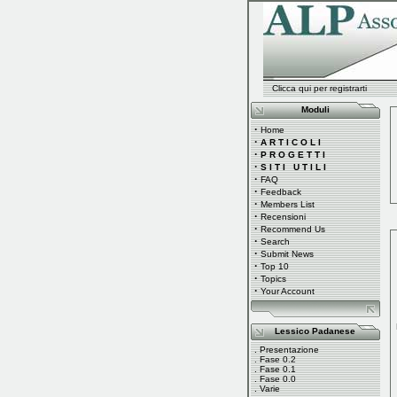
Clicca qui per registrarti
Moduli
·
Home
·
A R T I C O L I
·
P R O G E T T I
·
S I T I U T I L I
·
FAQ
·
Feedback
·
Members List
·
Recensioni
·
Recommend Us
·
Search
·
Submit News
·
Top 10
·
Topics
·
Your Account
Lessico Padanese
.
Presentazione
.
Fase 0.2
.
Fase 0.1
.
Fase 0.0
.
Varie