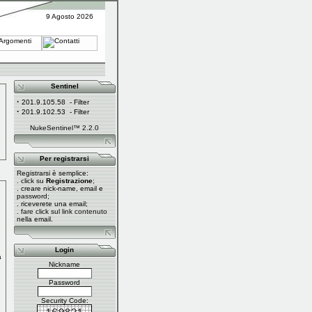
9 Agosto 2026
Sentinel
·
201.9.105.58
- Filter
·
201.9.102.53
- Filter
NukeSentinel™ 2.2.0
Per registrarsi
Registrarsi è semplice:
. click su
Registrazione
;
. creare nick-name, email e
password;
. riceverete una email;
. fare click sul link contenuto
nella email.
Login
a
Nickname
Password
Security Code: