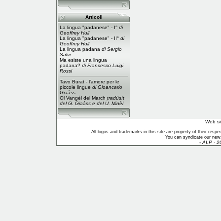
Articoli
La lingua "padanese" - I°
di
Geoffrey Hull
La lingua "padanese" - II°
di
Geoffrey Hull
La lingua padana
di Sergio
Salvi
Ma esiste una lingua
padana?
di Francesco Luigi
Rossi
Tavo Burat - l'amore per le
piccole lingue
di Gioancarlo
Giaàss
Ol Vangél del March
tradüsìt
del G. Giaàss e del Ü. Minèl
Web si
All logos and trademarks in this site are property of their res
You can syndicate our news
-
ALP - 2