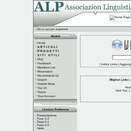
Clicca qui per registrarti
Moduli
·
Home
·
A R T I C O L I
·
P R O G E T T I
·
S I T I U T I L I
·
FAQ
·
Feedback
[
Indice Links
|
Aggiungi
·
Members List
·
Recensioni
·
Recommend Us
·
Search
Migliori Links -
·
Submit News
·
Nota
Top 10
Vedi Top: [
·
Topics
·
Your Account
Lessico Padanese
.
Presentazione
.
Fase 0.2
.
Fase 0.1
.
Fase 0.0
.
Varie