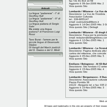
fax +41 91 814 14 59
Aggiunto il: 09-Jan-2006 Hits: 2
Vota questo Sito
Articoli
Lombardo / Milanese - La Vus de
La lingua "padanese" - I°
di
Descrizione: La Vus de l’Insübria
Geoffrey Hull
Assuciaziün Culturala
La lingua "padanese" - II°
di
tel.: 339-6855147
Geoffrey Hull
email:
vusinsubria@libero.it
La lingua padana
di Sergio
Aggiunto il: 14-Dec-2005 Hits: 3 Gi
Salvi
Vota questo Sito
|
Dettagli
Ma esiste una lingua
padana?
di Francesco Luigi
Lombardo / Milanese - El dragh 
Rossi
Descrizione: Foeuj per la promozion
email:
redazion@eldraghbloeu.co
Tavo Burat - l'amore per le
Aggiunto il: 12-Dec-2005 Hits: 1
piccole lingue
di Gioancarlo
Vota questo Sito
Giaàss
Ol Vangél del March
tradüsìt
Lombardo / Milanese - La Scoeu
del G. Giaàss e del Ü. Minèl
Descrizione: Pagina dedicata alla
cartina del milanese, che coincide
Aggiunto il: 05-Dec-2005 Hits: 5
Vota questo Sito
Emiliano / Bolognese - Al Sît Bu
Descrizione: Sito fondato il 2 sett
Aggiunto il: 15-Nov-2005 Hits: 4
Vota questo Sito
Lombardo / Bergamasco - Il Duca
Descrizione: Associazione cultural
Piazza Pontida 38
24122 - Bergamo tel. e fax: 035 
Aggiunto il: 15-Nov-2005 Hits: 3
Vota questo Sito
Web si
All logos and trademarks in this site are property of their res