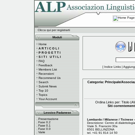
Clicca qui per registrarti
Moduli
·
Home
·
A R T I C O L I
·
P R O G E T T I
·
S I T I U T I L I
·
FAQ
·
Feedback
[
Indice Links
|
Aggiungi
·
Members List
·
Recensioni
·
Recommend Us
·
Categoria:
Principale
/
Associaz
Search
·
Submit News
·
Top 10
·
Topics
·
Your Account
Ordina Links per: Titolo (
A
\
Siti correntement
Lessico Padanese
.
Presentazione
Lombardo / Milanese / Ticinese - 
.
Fase 0.2
Descrizione: Centro di dialettologi
.
Fase 0.1
Viale S. Franscini 30a
.
Fase 0.0
6501 BELLINZONA
.
Varie
tel. +41 91 814 14 50