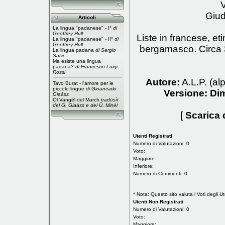
V
Giud
Articoli
La lingua "padanese" - I°
di
Geoffrey Hull
Liste in francese, et
La lingua "padanese" - II°
di
Geoffrey Hull
bergamasco. Circa 34
La lingua padana
di Sergio
Salvi
Ma esiste una lingua
padana?
di Francesco Luigi
Rossi
Autore:
A.L.P. (a
Tavo Burat - l'amore per le
piccole lingue
di Gioancarlo
Versione:
Dim
Giaàss
Ol Vangél del March
tradüsìt
del G. Giaàss e del Ü. Minèl
[
Scarica q
Utenti Registrati
Numero di Valutazioni: 0
Voto:
Maggiore:
Inferiore:
Numero di Commenti: 0
* Nota: Questo sito valuta i Voti degli Ut
Utenti Non Registrati
Numero di Valutazioni: 0
Voto:
Maggiore: