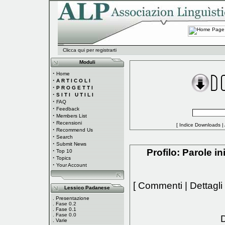
Clicca qui per registrarti
Moduli
·
Home
·
A R T I C O L I
·
P R O G E T T I
·
S I T I U T I L I
·
FAQ
·
Feedback
·
Members List
·
Recensioni
[
Indice Downloads
|
·
Recommend Us
·
Search
·
Submit News
·
Profilo: Parole in
Top 10
·
Topics
·
Your Account
[
Commenti
|
Dettagli
Lessico Padanese
.
Presentazione
.
Fase 0.2
.
Fase 0.1
.
Fase 0.0
D
.
Varie