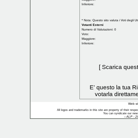
Inferiore:
* Nota: Questo sito valuta i Voti degli Ut
Votanti Esterni
Numero di Valutazioni: 0
Voto:
Maggiore:
Inferiore:
[
Scarica questo
E' questo la tua 
votarla direttam
Web si
All logos and trademarks in this site are property of their res
You can syndicate our news
-
ALP - 2