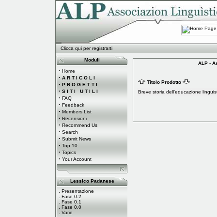
Clicca qui per registrarti
Moduli
ALP - A
·
Home
·
A R T I C O L I
Titolo Prodotto
·
P R O G E T T I
·
S I T I U T I L I
Breve storia dell'educazione linguist
·
FAQ
·
Feedback
·
Members List
·
Recensioni
·
Recommend Us
·
Search
·
Submit News
·
Top 10
·
Topics
·
Your Account
Lessico Padanese
.
Presentazione
.
Fase 0.2
.
Fase 0.1
.
Fase 0.0
.
Varie