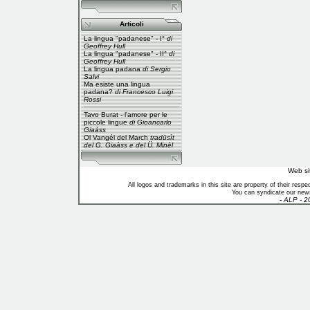
Articoli
La lingua "padanese" - I°
di
Geoffrey Hull
La lingua "padanese" - II°
di
Geoffrey Hull
La lingua padana
di Sergio
Salvi
Ma esiste una lingua
padana?
di Francesco Luigi
Rossi
Tavo Burat - l'amore per le
piccole lingue
di Gioancarlo
Giaàss
Ol Vangél del March
tradüsìt
del G. Giaàss e del Ü. Minèl
Web si
All logos and trademarks in this site are property of their res
You can syndicate our news
-
ALP - 2